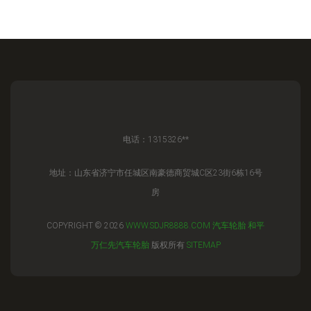
电话：1315326**
地址：山东省济宁市任城区南豪德商贸城C区23街6栋16号
房
COPYRIGHT © 2026
WWW.SDJR8888.COM
汽车轮胎
和平
万仁先汽车轮胎
版权所有
SITEMAP