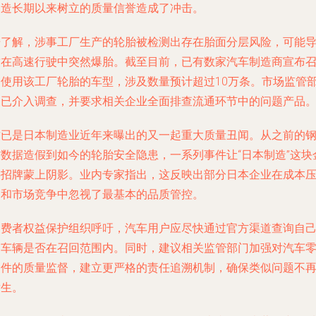
制造长期以来树立的质量信誉造成了冲击。
据了解，涉事工厂生产的轮胎被检测出存在胎面分层风险，可能
致在高速行驶中突然爆胎。截至目前，已有数家汽车制造商宣布
回使用该工厂轮胎的车型，涉及数量预计超过10万条。市场监管
门已介入调查，并要求相关企业全面排查流通环节中的问题产品
这已是日本制造业近年来曝出的又一起重大质量丑闻。从之前的
材数据造假到如今的轮胎安全隐患，一系列事件让“日本制造”这块
字招牌蒙上阴影。业内专家指出，这反映出部分日本企业在成本
力和市场竞争中忽视了最基本的品质管控。
消费者权益保护组织呼吁，汽车用户应尽快通过官方渠道查询自
的车辆是否在召回范围内。同时，建议相关监管部门加强对汽车
部件的质量监督，建立更严格的责任追溯机制，确保类似问题不
发生。