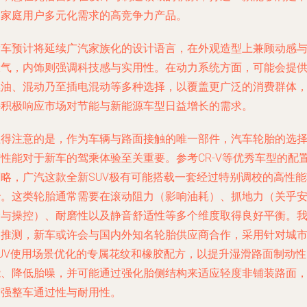
国家庭用户多元化需求的高竞争力产品。
新车预计将延续广汽家族化的设计语言，在外观造型上兼顾动感
大气，内饰则强调科技感与实用性。在动力系统方面，可能会提
燃油、混动乃至插电混动等多种选择，以覆盖更广泛的消费群体
并积极响应市场对节能与新能源车型日益增长的需求。
值得注意的是，作为车辆与路面接触的唯一部件，
汽车轮胎
的选
与性能对于新车的驾乘体验至关重要。参考CR-V等优秀车型的配
策略，广汽这款全新SUV极有可能搭载一套经过特别调校的高性能
胎。这类轮胎通常需要在滚动阻力（影响油耗）、抓地力（关乎
全与操控）、耐磨性以及静音舒适性等多个维度取得良好平衡。
们推测，新车或许会与国内外知名轮胎供应商合作，采用针对城
SUV使用场景优化的专属花纹和橡胶配方，以提升湿滑路面制动性
能、降低胎噪，并可能通过强化胎侧结构来适应轻度非铺装路面
增强整车通过性与耐用性。