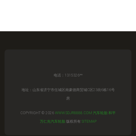
电话：1315326**
地址：山东省济宁市任城区南豪德商贸城C区23街6栋16号
房
COPYRIGHT © 2026
WWW.SDJR8888.COM
汽车轮胎
和平
万仁先汽车轮胎
版权所有
SITEMAP