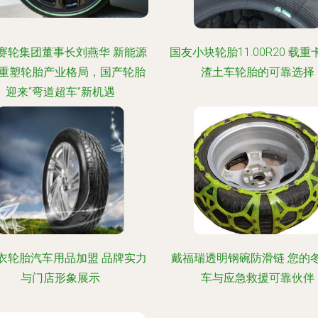
赛轮集团董事长刘燕华 新能源
国友小块轮胎11.00R20 载
重塑轮胎产业格局，国产轮胎
渣土车轮胎的可靠选择
迎来“弯道超车”新机遇
衣轮胎汽车用品加盟 品牌实力
戴福瑞透明钢碗防滑链 您的
与门店形象展示
车与应急救援可靠伙伴