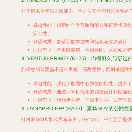
2. KINERGY 4S² (H750) - 全季节全能舒适之选
对于追求全年候适应能力、全方位安全与舒适体验的车主，
卓越性能
：创新的全季节胎面配方和锯齿状花纹
安全性。
舒适驾乘
：舒适型胎体结构和优化花纹块设计，
适用车型
：丰田凯美瑞、本田雅阁、大众帕萨特
3. VENTUS PRIME³ (K125) - 均衡耐久与
如果您的首要需求是长里程、高耐用性，同时兼顾良好的舒
卓越性能
：强化了胎面中心部位的刚性，提升了
舒适驾乘
：通过计算机优化的花纹设计和胎面轮
适用车型
：现代伊兰特、丰田卡罗拉、日产轩逸
4. DYNAPRO HP² (RA33) - 豪华SUV的公路
针对豪华SUV和跨界车车主，Dynapro HP²专注于