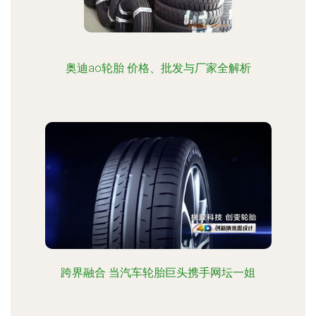
奥迪ao轮胎 价格、批发与厂家全解析
跨界融合 当汽车轮胎巨头携手网坛一姐