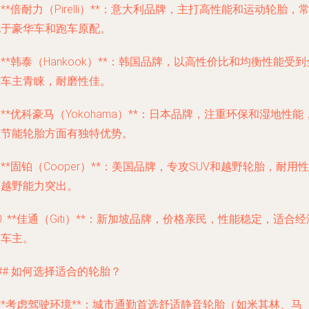
. **倍耐力（Pirelli）**：意大利品牌，主打高性能和运动轮胎，
见于豪华车和跑车原配。
. **韩泰（Hankook）**：韩国品牌，以高性价比和均衡性能受到
球车主青睐，耐磨性佳。
. **优科豪马（Yokohama）**：日本品牌，注重环保和湿地性能
在节能轮胎方面有独特优势。
. **固铂（Cooper）**：美国品牌，专攻SUV和越野轮胎，耐用性
和越野能力突出。
0. **佳通（Giti）**：新加坡品牌，价格亲民，性能稳定，适合经
型车主。
## 如何选择适合的轮胎？
 **考虑驾驶环境**：城市通勤首选舒适静音轮胎（如米其林、马