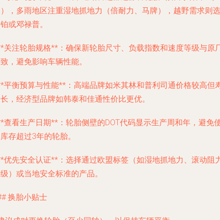
牌），多雨地区注重湿地抓地力（倍耐力、马牌），越野需求则
固铂或邓禄普。
 **关注轮胎规格**：确保新轮胎尺寸、负载指数和速度等级与原
一致，避免影响车辆性能。
 **平衡预算与性能**：高端品牌如米其林和普利司通价格较高但
命长，经济型品牌如韩泰和佳通性价比更优。
 **查看生产日期**：轮胎侧壁的DOT代码显示生产周和年，避免
用库存超过3年的轮胎。
 **优先安全认证**：选择通过欧盟标签（如湿地抓地力、滚动阻
等级）或当地安全标准的产品。
## 换胎小贴士