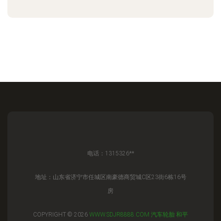
电话：1315326**
地址：山东省济宁市任城区南豪德商贸城C区23街6栋16号
房
COPYRIGHT © 2026
WWW.SDJR8888.COM
汽车轮胎
和平