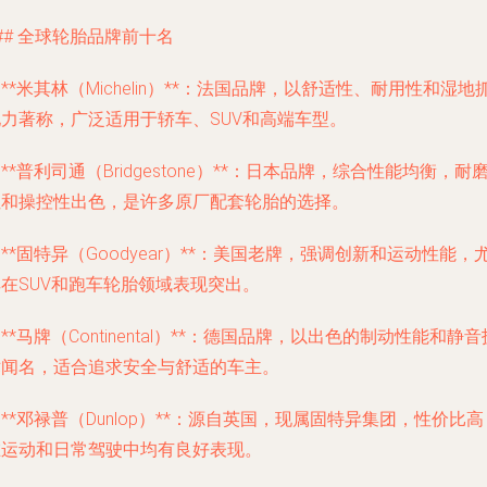
## 全球轮胎品牌前十名
. **米其林（Michelin）**：法国品牌，以舒适性、耐用性和湿地
地力著称，广泛适用于轿车、SUV和高端车型。
. **普利司通（Bridgestone）**：日本品牌，综合性能均衡，耐
性和操控性出色，是许多原厂配套轮胎的选择。
. **固特异（Goodyear）**：美国老牌，强调创新和运动性能，
在SUV和跑车轮胎领域表现突出。
. **马牌（Continental）**：德国品牌，以出色的制动性能和静音
术闻名，适合追求安全与舒适的车主。
. **邓禄普（Dunlop）**：源自英国，现属固特异集团，性价比
在运动和日常驾驶中均有良好表现。