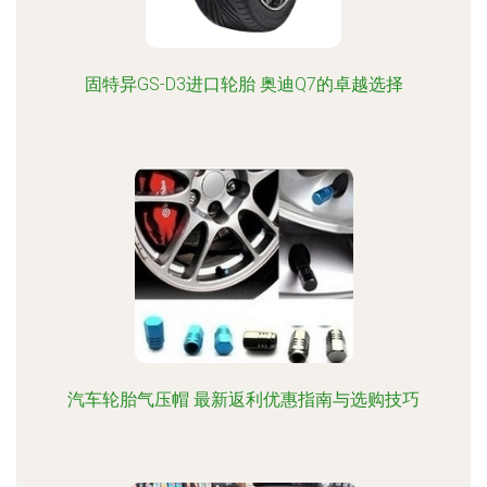
固特异GS-D3进口轮胎 奥迪Q7的卓越选择
汽车轮胎气压帽 最新返利优惠指南与选购技巧