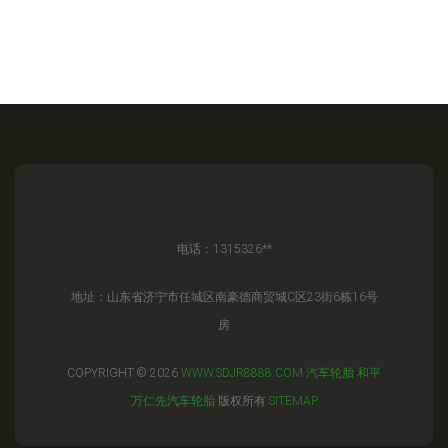
电话：1315326**
地址：山东省济宁市任城区南豪德商贸城C区23街6栋16号
房
COPYRIGHT © 2026
WWW.SDJR8888.COM
汽车轮胎
和平
万仁先汽车轮胎
版权所有
SITEMAP