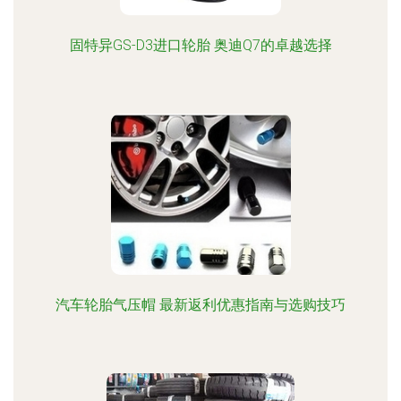
固特异GS-D3进口轮胎 奥迪Q7的卓越选择
汽车轮胎气压帽 最新返利优惠指南与选购技巧