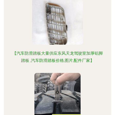
【汽车防滑踏板大量供应东风天龙驾驶室加厚铝脚
踏板 ,汽车防滑踏板价格,图片,配件厂家】