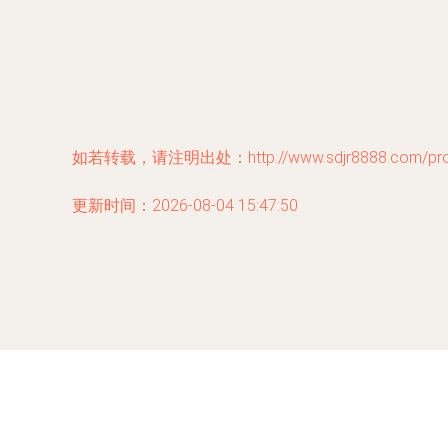
如若转载，请注明出处：http://www.sdjr8888.com/produ
更新时间：2026-08-04 15:47:50