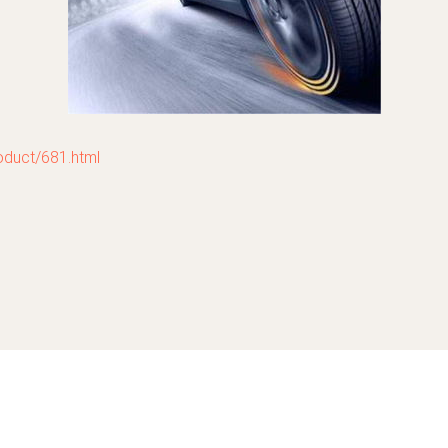
ct/681.html