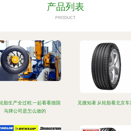
产品列表
PRODUCT
轮胎生产全过程,一起看看德国
见微知著:从轮胎看北京车
马牌公司是怎么做的