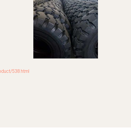
ct/538.html