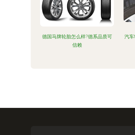
德国马牌轮胎怎么样?德系品质可
汽车
信赖