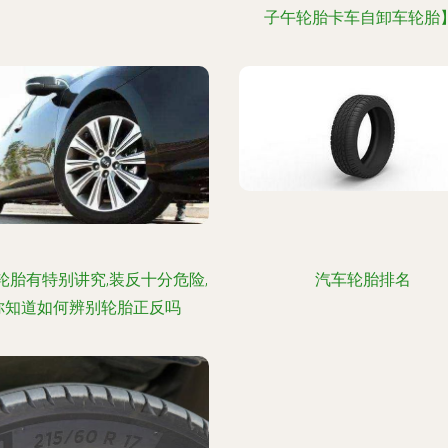
子午轮胎卡车自卸车轮胎】
轮胎有特别讲究,装反十分危险,
汽车轮胎排名
你知道如何辨别轮胎正反吗