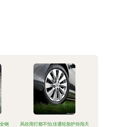
0全钢
风吹雨打都不怕,佳通轮胎护你闯天