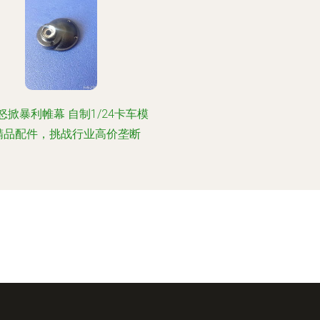
怒掀暴利帷幕 自制1/24卡车模
精品配件，挑战行业高价垄断