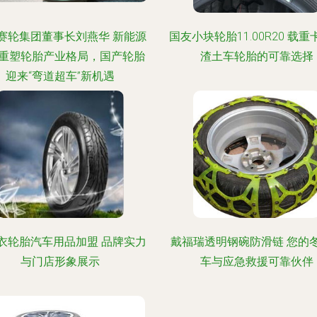
赛轮集团董事长刘燕华 新能源
国友小块轮胎11.00R20 载
重塑轮胎产业格局，国产轮胎
渣土车轮胎的可靠选择
迎来“弯道超车”新机遇
衣轮胎汽车用品加盟 品牌实力
戴福瑞透明钢碗防滑链 您的
与门店形象展示
车与应急救援可靠伙伴