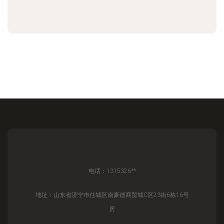
电话：1315326**
地址：山东省济宁市任城区南豪德商贸城C区23街6栋16号
房