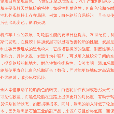
品轮胎自然呈现白色。19世纪末至20世纪初，汽车产业刚刚起步
轮胎主要依赖天然橡胶的特性，如弹性和耐磨性，但白色轮胎在
用性和外观保持上存在局限。例如，白色轮胎容易脏污，且长期
用后会出现变色，影响美观。
随着汽车工业的发展，对轮胎性能的要求日益提高。20世纪初，
学家们发现，在橡胶中添加炭黑可以显著改善轮胎的性能。炭黑
一种由碳元素组成的黑色粉末，它能增强橡胶的强度、耐磨性和
老化能力。具体来说，炭黑作为补强剂，可以填充橡胶分子间的
隙，提高轮胎的抓地力、耐久性和抗撕裂性。实验表明，添加炭
的轮胎使用寿命比白色轮胎延长了数倍，同时能更好地应对高温
紫外线辐射，减少龟裂风险。
安全因素也推动了轮胎颜色的转变。白色轮胎在夜间或恶劣天气
的可见性较差，而黑色轮胎在道路上提供更好的对比度，有助于
驶员识别轮胎状态，如磨损和损坏。同时，炭黑的加入降低了轮
成本，因为炭黑是石油工业的副产品，来源广泛且价格低廉，而