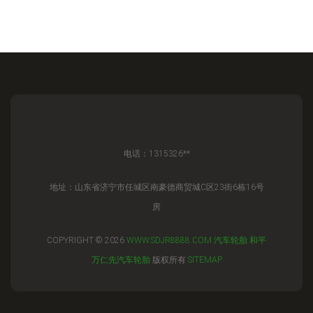
电话：1315326**
地址：山东省济宁市任城区南豪德商贸城C区23街6栋16号
房
COPYRIGHT © 2026
WWW.SDJR8888.COM
汽车轮胎
和平
万仁先汽车轮胎
版权所有
SITEMAP