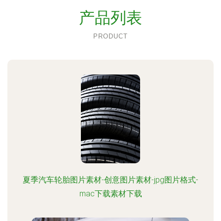
产品列表
PRODUCT
夏季汽车轮胎图片素材-创意图片素材-jpg图片格式-
mac下载素材下载