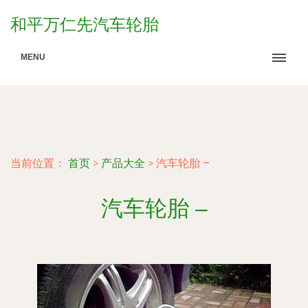
和平万仁先汽车轮胎
MENU
当前位置：
首页
>
产品大全
>
汽车轮胎 –
汽车轮胎 –