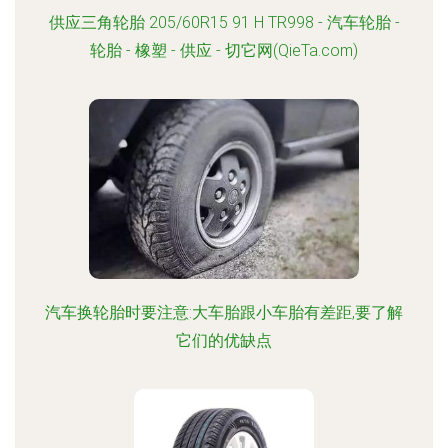
供应三角轮胎 205/60R15 91 H TR998 - 汽车轮胎 -
轮胎 - 橡塑 - 供应 - 切它网(QieTa.com)
汽车换轮胎时要注意:大车胎跟小车胎有差距,要了解
它们的优缺点