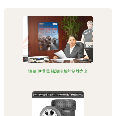
懂路·更懂我 锦湖轮胎的制胜之道