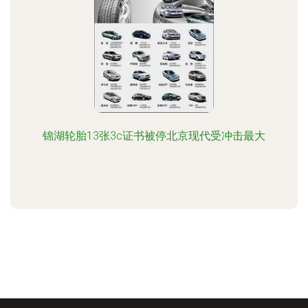
锦湖轮胎13张3c证书被停北京现代受冲击最大