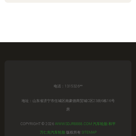
电话：1315326**
地址：山东省济宁市任城区南豪德商贸城C区23街6栋16号
房
COPYRIGHT © 2026
WWW.SDJR8888.COM
汽车轮胎
和平
万仁先汽车轮胎
版权所有
SITEMAP